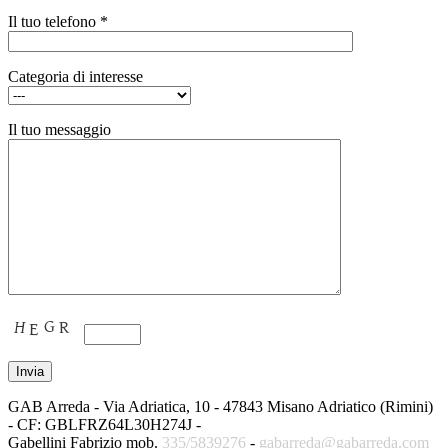
Il tuo telefono *
Categoria di interesse
Il tuo messaggio
GAB Arreda - Via Adriatica, 10 - 47843 Misano Adriatico (Rimini)
- CF: GBLFRZ64L30H274J -
Gabellini Fabrizio mob.
335/5839276
-
gabarreda@gabarreda.com